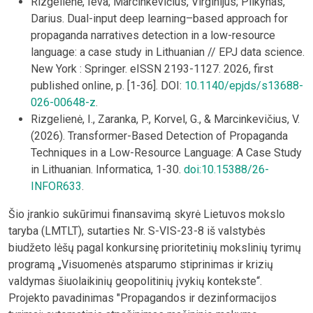
Rizgelienė, Ieva; Marcinkevičius, Virginijus; Plikynas,
Darius. Dual-input deep learning–based approach for
propaganda narratives detection in a low-resource
language: a case study in Lithuanian // EPJ data science.
New York : Springer. eISSN 2193-1127. 2026, first
published online, p. [1-36]. DOI:
10.1140/epjds/s13688-
026-00648-z
.
Rizgelienė, I., Zaranka, P., Korvel, G., & Marcinkevičius, V.
(2026). Transformer-Based Detection of Propaganda
Techniques in a Low-Resource Language: A Case Study
in Lithuanian. Informatica, 1-30.
doi:10.15388/26-
INFOR633
.
Šio įrankio sukūrimui finansavimą skyrė Lietuvos mokslo
taryba (LMTLT), sutarties Nr. S-VIS-23-8 iš valstybės
biudžeto lėšų pagal konkursinę prioritetinių mokslinių tyrimų
programą „Visuomenės atsparumo stiprinimas ir krizių
valdymas šiuolaikinių geopolitinių įvykių kontekste“.
Projekto pavadinimas "Propagandos ir dezinformacijos