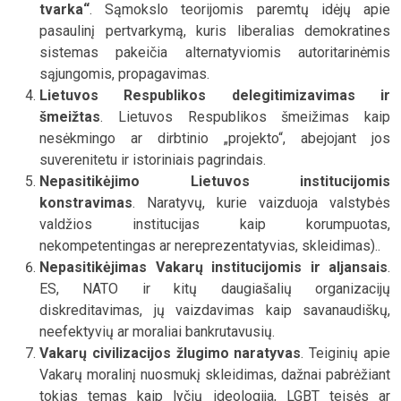
tvarka“
. Sąmokslo teorijomis paremtų idėjų apie
pasaulinį pertvarkymą, kuris liberalias demokratines
sistemas pakeičia alternatyviomis autoritarinėmis
sąjungomis, propagavimas.
Lietuvos Respublikos delegitimizavimas ir
šmeižtas
. Lietuvos Respublikos šmeižimas kaip
nesėkmingo ar dirbtinio „projekto“, abejojant jos
suverenitetu ir istoriniais pagrindais.
Nepasitikėjimo Lietuvos institucijomis
konstravimas
. Naratyvų, kurie vaizduoja valstybės
valdžios institucijas kaip korumpuotas,
nekompetentingas ar nereprezentatyvias, skleidimas)..
Nepasitikėjimas Vakarų institucijomis ir aljansais
.
ES, NATO ir kitų daugiašalių organizacijų
diskreditavimas, jų vaizdavimas kaip savanaudiškų,
neefektyvių ar moraliai bankrutavusių.
Vakarų civilizacijos žlugimo naratyvas
. Teiginių apie
Vakarų moralinį nuosmukį skleidimas, dažnai pabrėžiant
tokias temas kaip lyčių ideologija, LGBT teisės ar