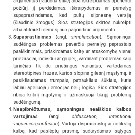
argumentus (raudona silkė) arba iškreipdamas oponento
požiūrį, jį perdėdamas, iškraipydamas ar pernelyg
supaprastindamas, kad pultų silpnesnę versiją
(šiaudinis žmogus). Šios strategijos skirtos nukreipti
arba atitraukti dėmesį nuo pagrindinio argumento.
Supaprastinimas
(angl.
simplification
). Sąmoningai
sudėtingas problemas paverčia pernelyg paprastais
paaiškinimais, priskirdamas kaltę ar atsakomybę vienai
priežasčiai, individui ar grupei, įvardinant problemas kaip
turinčias tik du priešingus variantus, vartodamas
stereotipines frazes, kurios slopina gilesnį mąstymą, ir
pasikliaudamas trumpais, patraukliais šūkiais, kurie
labiau apeliuoja į emocijas nei į logiką. Šios strategijos
riboja kritinį mąstymą ir užmaskuoja tikrąjį problemų
sudėtingumą.
Neapibrėžtumas, sąmoningas neaiškios kalbos
vartojimas
(angl.
obfuscation, intentional
vagueness,confusion
). Vartoja dviprasmišką ar netikslią
kalbą, kad paslėptų prasmę, sudarydamas sąlygas