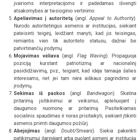
įvairioms interpretacijoms ir padėdamas išvengti
atsakomybės ar tiesioginio vertinimo.
Apeliavimas į autoritetą
(angl.
Appeal to Authority
).
Nurodo autoritetingus asmenis ar institucijas, siekiant
pateisinti teiginį, leidžiant manyti, kad jis teisingas,
remiantis vien tik autoriteto statusu, dažnai be
patvirtinančių įrodymų.
Mojavimas vėliava
(angl.
Flag Waving
). Propaguoja
poziciją kurstant patriotizmą ar nacionalinį
pasididžiavimą, pvz., teigiant, kad idėja tarnauja šalies
interesams, net jei tam nėra aiškaus pagrindimo ar
įrodymų.
Sekimas iš paskos
(angl.
Bandwagon
). Skatina
pritarimą įsitikinimui ar veiksmui, apleliuojant į
daugumos nuomonę ar pritarimą. Pasitelkiamas
socialinis spaudimas ir noras prisitaikyti, siekiant įtikinti
asmenis priimti daugumos požiūrį.
Abejojimas
(angl.
Doubt/Smears
). Siekia pakenkti
patikimumui įtarinėjant arba puolant asmenį ar instituciją