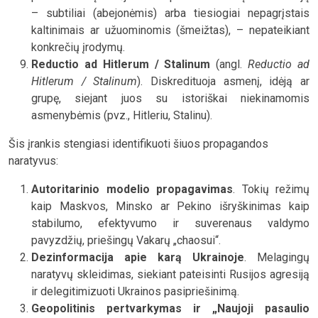
– subtiliai (abejonėmis) arba tiesiogiai nepagrįstais
kaltinimais ar užuominomis (šmeižtas), – nepateikiant
konkrečių įrodymų.
Reductio ad Hitlerum / Stalinum
(angl.
Reductio ad
Hitlerum / Stalinum
). Diskredituoja asmenį, idėją ar
grupę, siejant juos su istoriškai niekinamomis
asmenybėmis (pvz., Hitleriu, Stalinu).
Šis įrankis stengiasi identifikuoti šiuos propagandos
naratyvus:
Autoritarinio modelio propagavimas
. Tokių režimų
kaip Maskvos, Minsko ar Pekino išryškinimas kaip
stabilumo, efektyvumo ir suverenaus valdymo
pavyzdžių, priešingų Vakarų „chaosui“.
Dezinformacija apie karą Ukrainoje
. Melagingų
naratyvų skleidimas, siekiant pateisinti Rusijos agresiją
ir delegitimizuoti Ukrainos pasipriešinimą.
Geopolitinis pertvarkymas ir „Naujoji pasaulio