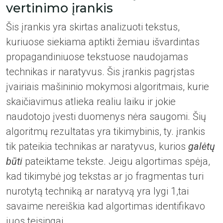
vertinimo įrankis
Šis įrankis yra skirtas analizuoti tekstus,
kuriuose siekiama aptikti žemiau išvardintas
propagandiniuose tekstuose naudojamas
technikas ir naratyvus. Šis įrankis pagrįstas
įvairiais mašininio mokymosi algoritmais, kurie
skaičiavimus atlieka realiu laiku ir jokie
naudotojo įvesti duomenys nėra saugomi. Šių
algoritmų rezultatas yra tikimybinis, ty. įrankis
tik pateikia technikas ar naratyvus, kurios
galėtų
būti
pateiktame tekste. Jeigu algortimas spėja,
kad tikimybė jog tekstas ar jo fragmentas turi
nurotytą techniką ar naratyvą yra lygi 1,tai
savaime nereiškia kad algortimas identifikavo
juos teisingai.