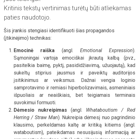
Kritinis tekstų vertinimas turėtų būti atliekamas
paties naudotojo.
Šis įrankis stengiasi identifikuoti šias propagandos
(įtikinėjimo) technikas:
Emocinė raiška
(angl.
Emotional Expression
).
Sąmoningai vartoja emociškai įkrautą kalbą (pvz.,
pasitelkia baimę, pyktį, pasididžiavimą, užuojautą), kad
sukeltų stiprius jausmus ir paveiktų auditorijos
įsitikinimus ar veiksmus. Dažnai vengia loginio
samprotavimo ir remiasi hiperbolizavimais, asmeniniais
išpuoliais ar neaiškiais, bet teigiamais terminais
suvokimui formuoti.
Dėmesio nukreipimas
(angl.
Whataboutism / Red
Herring / Straw Man
). Nukreipia dėmesį nuo pagrindinio
klausimo, perkeldamas kaltę ar kritiką kitiems (angl.
wataboutism), pateikdamas nesusijusią informaciją ar