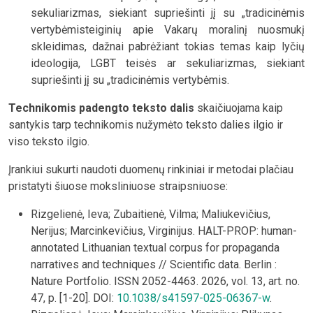
sekuliarizmas, siekiant supriešinti jį su „tradicinėmis
vertybėmisteiginių apie Vakarų moralinį nuosmukį
skleidimas, dažnai pabrėžiant tokias temas kaip lyčių
ideologija, LGBT teisės ar sekuliarizmas, siekiant
supriešinti jį su „tradicinėmis vertybėmis.
Technikomis padengto teksto dalis
skaičiuojama kaip
santykis tarp technikomis nužymėto teksto dalies ilgio ir
viso teksto ilgio.
Įrankiui sukurti naudoti duomenų rinkiniai ir metodai plačiau
pristatyti šiuose moksliniuose straipsniuose:
Rizgelienė, Ieva; Zubaitienė, Vilma; Maliukevičius,
Nerijus; Marcinkevičius, Virginijus. HALT-PROP: human-
annotated Lithuanian textual corpus for propaganda
narratives and techniques // Scientific data. Berlin :
Nature Portfolio. ISSN 2052-4463. 2026, vol. 13, art. no.
47, p. [1-20]. DOI:
10.1038/s41597-025-06367-w
.